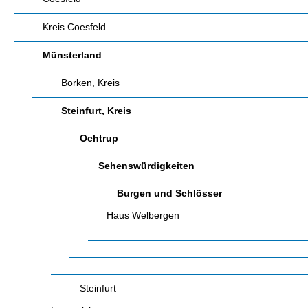
Gastronomie und Gastlichkeit
Kreis Coesfeld
Havixbeck
Münsterland
Sehenswürdigkeiten
Borken, Kreis
Burg Hülshoff
Velen
Steinfurt, Kreis
Sehenswürdigkeiten
Legden
Ochtrup
Gärten und Parks
Sehenswürdigkeiten
Sehenswürdigkeiten
Gescher
Burgen und Schlösser
Sehenswürdigkeiten
Burgen und Schlösser
Bocholt
Gärten und Parks
Haus Welbergen
Gärten und Parks
Steinfurt