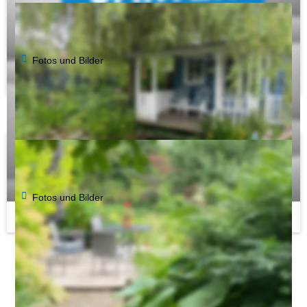
Garten Paus/Zwell
Fotos und Bilder
Gut Heidefeld (Park)
Fotos und Bilder
...
...